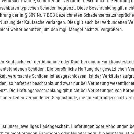
 verursacht wurde, so haftet der Verkäufer beschränkt: Die Haftung b
ersehbaren typischen Schaden begrenzt. Diese Beschränkung gilt nich
ährung der in § 309 Nr. 7 BGB bezeichneten Schadensersatzansprüche.
utzung der Kaufsache verlangen. Dies gilt auch bei verbundenen Ver
 nicht weiter benutzen, um den mgl. Mangel nicht zu vergrößern.
nen Kaufsache vor der Abnahme oder Kauf bei einem Funktionstest od
e entstandenen Schäden. Die persönliche Haftung der gesetzlichen Ver
igkeit verursachte Schäden ist ausgeschlossen. Ist der Verkäufer auf
den, so haftet er beschränkt und zwar nur bei Verletzung wesentlicher
zt. Die Haftungsbeschränkung gilt nicht bei Verletzungen von Körpe
n oder Teilen verbundenen Gegenstände, die im Fahrradgeschäft verble
en ist unser jeweiliges Ladengeschäft. Lieferungen oder Abholungen 
h zu montierenden Fahrrädern oder Heimtrainern. Die Montage ist hie