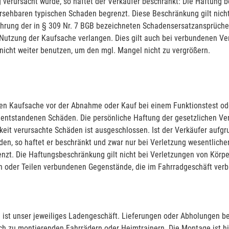
 verursacht wurde, so haftet der Verkäufer beschränkt: Die Haftung b
ersehbaren typischen Schaden begrenzt. Diese Beschränkung gilt nich
ährung der in § 309 Nr. 7 BGB bezeichneten Schadensersatzansprüche.
utzung der Kaufsache verlangen. Dies gilt auch bei verbundenen Ver
 nicht weiter benutzen, um den mgl. Mangel nicht zu vergrößern.
nen Kaufsache vor der Abnahme oder Kauf bei einem Funktionstest od
e entstandenen Schäden. Die persönliche Haftung der gesetzlichen Ver
igkeit verursachte Schäden ist ausgeschlossen. Ist der Verkäufer auf
den, so haftet er beschränkt und zwar nur bei Verletzung wesentlicher
zt. Die Haftungsbeschränkung gilt nicht bei Verletzungen von Körpe
n oder Teilen verbundenen Gegenstände, die im Fahrradgeschäft verble
en ist unser jeweiliges Ladengeschäft. Lieferungen oder Abholungen 
h zu montierenden Fahrrädern oder Heimtrainern. Die Montage ist hie