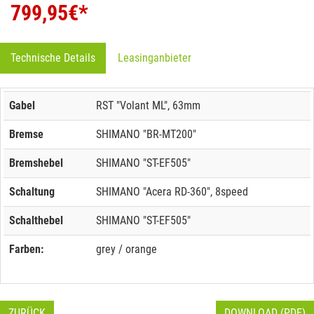
799,95
€*
Technische Details
Leasinganbieter
Gabel
RST "Volant ML", 63mm
Bremse
SHIMANO "BR-MT200"
Bremshebel
SHIMANO "ST-EF505"
Schaltung
SHIMANO "Acera RD-360", 8speed
Schalthebel
SHIMANO "ST-EF505"
Farben:
grey / orange
ZURÜCK
DOWNLOAD (PDF)