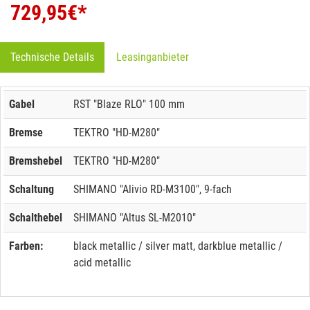
729,95
€*
Technische Details
Leasinganbieter
Gabel
RST "Blaze RLO" 100 mm
Bremse
TEKTRO "HD-M280"
Bremshebel
TEKTRO "HD-M280"
Schaltung
SHIMANO "Alivio RD-M3100", 9-fach
Schalthebel
SHIMANO "Altus SL-M2010"
Farben:
black metallic / silver matt, darkblue metallic /
acid metallic