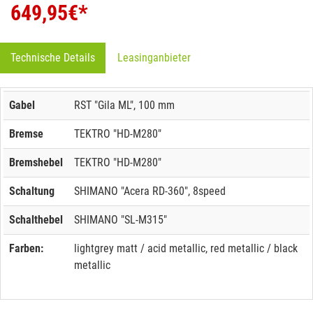
649,95
€*
Technische Details
Leasinganbieter
Gabel
RST "Gila ML", 100 mm
Bremse
TEKTRO "HD-M280"
Bremshebel
TEKTRO "HD-M280"
Schaltung
SHIMANO "Acera RD-360", 8speed
Schalthebel
SHIMANO "SL-M315"
Farben:
lightgrey matt / acid metallic, red metallic / black
metallic