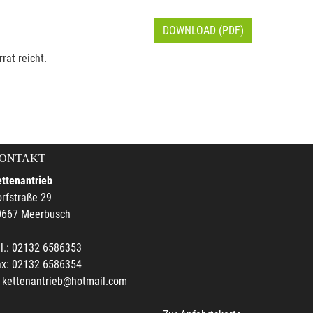
DOWNLOAD (PDF)
rat reicht.
ONTAKT
ttenantrieb
rfstraße 29
0667 Meerbusch
l.: 02132 6586353
ax: 02132 6586354
kettenantrieb@hotmail.com