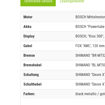
Technische Details
Leasinganbieter
Motor
BOSCH Mittelmotor 
Akku
BOSCH "Powertube 
Display
BOSCH, "Kiox 300", 
Gabel
FOX "AWL", 120 mm
Bremse
SHIMANO "BR-MT5
Bremshebel
SHIMANO "BL-MT5
Schaltung
SHIMANO "Deore XT
Schalthebel
SHIMANO "Deore X
Farben:
black metallic / go