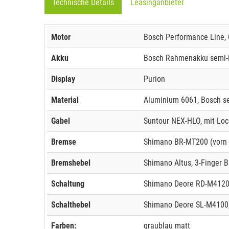
Technische Details
Leasinganbieter
Motor
Bosch Performance Line, 
Akku
Bosch Rahmenakku semi-int
Display
Purion
Material
Aluminium 6061, Bosch se
Gabel
Suntour NEX-HLO, mit Loc
Bremse
Shimano BR-MT200 (vorn
Bremshebel
Shimano Altus, 3-Finger 
Schaltung
Shimano Deore RD-M4120,
Schalthebel
Shimano Deore SL-M4100,
Farben:
graublau matt