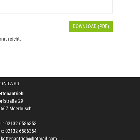
DOWNLOAD (PDF)
rat reicht.
ONTAKT
ttenantrieb
rfstraße 29
0667 Meerbusch
l.: 02132 6586353
ax: 02132 6586354
kettenantrieb@hotmail.com