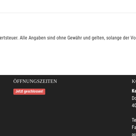
rtsteuer. Alle Angaben sind ohne Gewähr und gelten, solange der Vor
ÖFFNUNGSZEITEN
K
Ke
Jetzt geschlossen!
Do
4
Te
F