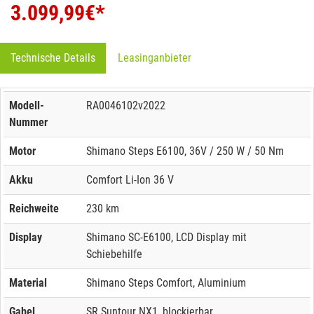
3.099,99
€*
Technische Details
Leasinganbieter
Modell-
RA0046102v2022
Nummer
Motor
Shimano Steps E6100, 36V / 250 W / 50 Nm
Akku
Comfort Li-Ion 36 V
Reichweite
230 km
Display
Shimano SC-E6100, LCD Display mit
Schiebehilfe
Material
Shimano Steps Comfort, Aluminium
Gabel
SR Suntour NX1, blockierbar