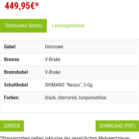
449,95
€*
Technische Details
Leasinganbieter
Gabel
Unicrown
Bremse
V-Brake
Bremshebel
V-Brake
Schalthebel
SHIMANO "Nexus", 3-Gg.
Farben:
black, cherryred, turquoiseblue
ZURÜCK
DOWNLOAD (PDF)
*Preisangaben gelten inklusive der gesetzlichen Mehrwertsteuer.